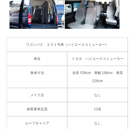
ワゴンバス ２０１号車（ハイエースコミューター）
車名
トヨタ ハイエースコミューター
車体寸法
全長 538cm 車幅 188cm 車高
228cm
メイク台
なし
旅客乗車定員
13名
ルーフキャリア
なし