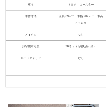
車名
トヨタ コースター
車体寸法
全長 699cm 車幅 202ｃｍ 車高
278ｃｍ
メイク台
なし
旅客乗車定員
26名（うち補助席5席）
ルーフキャリア
なし