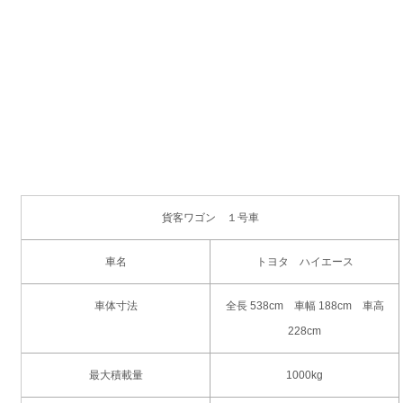
貨客ワゴン １号車
車名
トヨタ ハイエース
車体寸法
全長 538cm 車幅 188cm 車高
228cm
最大積載量
1000kg