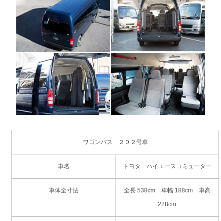
ワゴンバス ２０２号車
車名
トヨタ ハイエースコミューター
車体全寸法
全長 538cm 車幅 188cm 車高
228cm