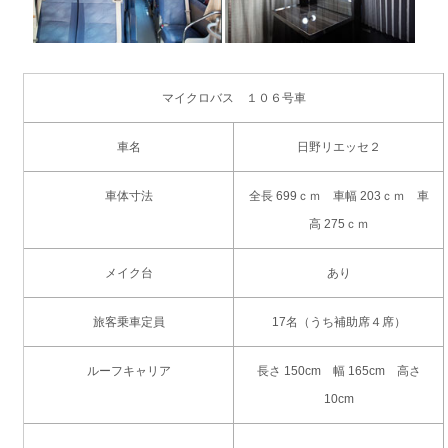
マイクロバス １０６号車
車名
日野リエッセ２
車体寸法
全長 699ｃｍ 車幅 203ｃｍ 車
高 275ｃｍ
メイク台
あり
旅客乗車定員
17名（うち補助席４席）
ルーフキャリア
長さ 150cm 幅 165cm 高さ
10cm