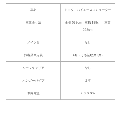
車名
トヨタ ハイエースコミューター
車体全寸法
全長 538cm 車幅 188cm 車高
228cm
メイク台
なし
旅客乗車定員
14名（うち補助席1席）
ルーフキャリア
なし
ハンガーパイプ
２本
車内電源
２０００W