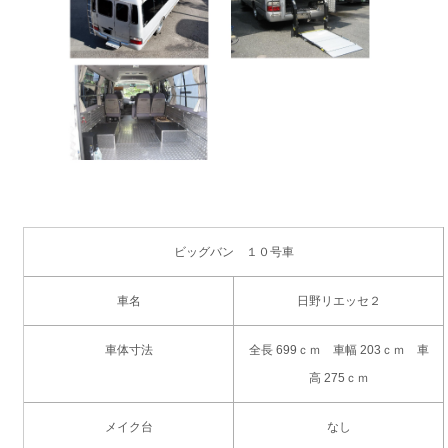
ビッグバン １０号車
車名
日野リエッセ２
車体寸法
全長 699ｃｍ 車幅 203ｃｍ 車
高 275ｃｍ
メイク台
なし