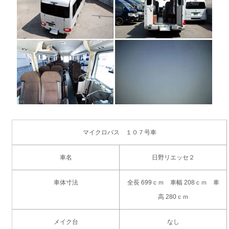
マイクロバス １０７号車
車名
日野リエッセ２
車体寸法
全長 699ｃｍ 車幅 208ｃｍ 車
高 280ｃｍ
メイク台
なし