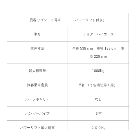
貨客ワゴン ３号車 （パワーリフト付き）
車名
トヨタ ハイエース
車体寸法
全長 538ｃｍ 車幅 188ｃｍ 車
高 228ｃｍ
最大積載量
1000Kg
旅客乗車定員
5名 (うち補助席１席）
ルーフキャリア
なし
ハンガーパイプ
３本
パワーリフト最大荷重
２００Kg