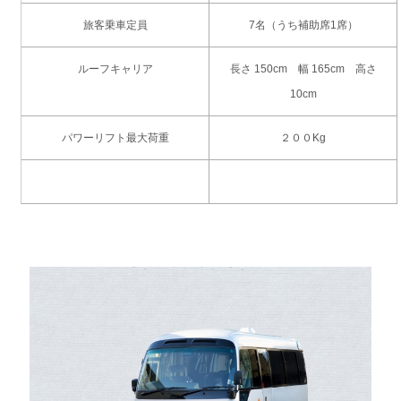
旅客乗車定員
7名（うち補助席1席）
ルーフキャリア
長さ 150cm 幅 165cm 高さ
10cm
パワーリフト最大荷重
２００Kg