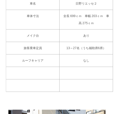
車名
日野リエッセ２
車体寸法
全長 699ｃｍ 車幅 203ｃｍ 車
高 275ｃｍ
メイク台
あり
旅客乗車定員
13～27名（うち補助席6席）
ルーフキャリア
なし