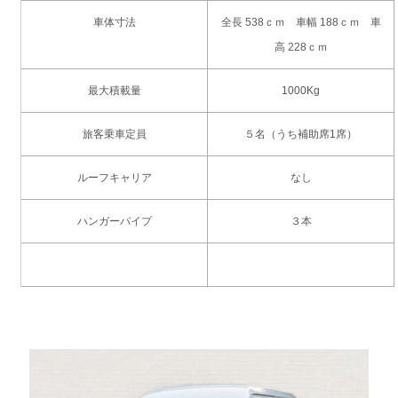
車体寸法
全長 538ｃｍ 車幅 188ｃｍ 車
高 228ｃｍ
最大積載量
1000Kg
旅客乗車定員
５名（うち補助席1席）
ルーフキャリア
なし
ハンガーパイプ
３本