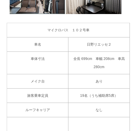
マイクロバス １０２号車
車名
日野リエッセ２
車体寸法
全長 699cm 車幅 208cm 車高
280cm
メイク台
あり
旅客乗車定員
19名（うち補助席5席）
ルーフキャリア
なし